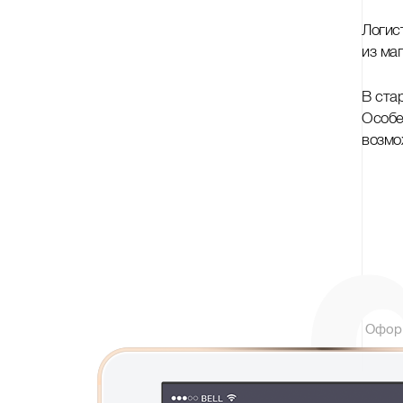
Логис
из ма
В ста
Особе
возмо
Офор