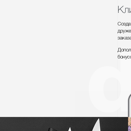
Кл
Созда
друже
заказа
Допол
бонус