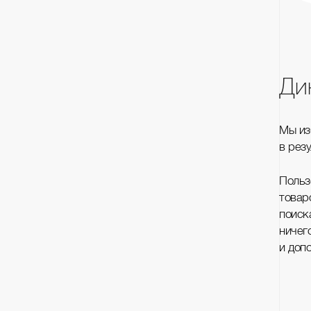
Ди
Мы из
в рез
Польз
товар
поиск
ничег
и доп