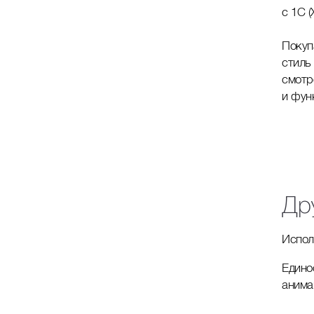
c 1C (
Покуп
стиль
смотр
и фун
Др
Испол
Едино
анима