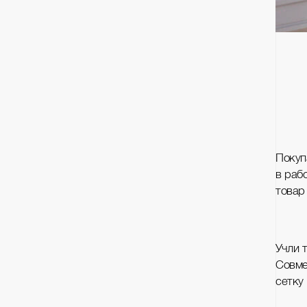
Покуп
в раб
товар
Учли 
Совме
сетку 