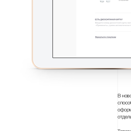
В нов
спосо
оформ
отдел