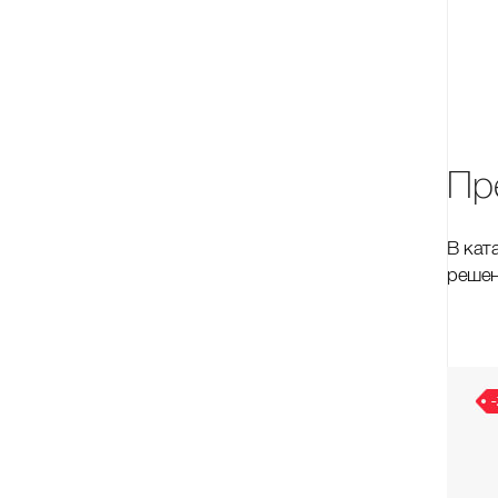
Пр
В кат
решен