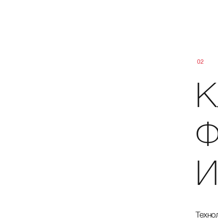
02
К
Ф
Техно