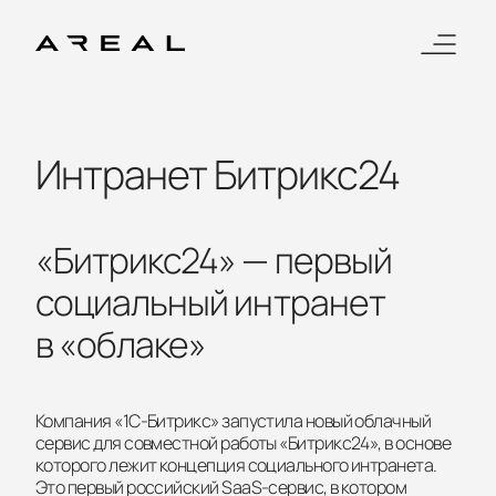
Интранет Битрикс24
«Битрикс24» — первый
социальный интранет
в «облаке»
Компания
«1С-Битрикс»
запустила новый облачный
сервис для совместной работы «Битрикс24», в основе
которого лежит концепция социального интранета.
Это первый российский
SaaS-сервис
, в котором