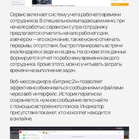
Сервис включает систему учета рабочего времени
сотрудников. В специальном выпадающем меню, при
начале работы с сервисом с утра сотруднику
предлагается отметить начало рабочего дня,
а вечером — его окончание, также можно отмечать
перерывы, отсутствия, быстро планировать встречи
в календарях и задачи на день. На основе этих данных
формируется отчет по рабочему времени каждого
сотрудника. Кроме этого, можно учитывать затраты
времени на выполнение задач.
Веб-мессенджер
в «Битрикс24» позволяет
эффективно обмениваться сообщениями и файлами
через
веб-интерфейс
. История переписки
сохраняется, нужное сообщение легко найти
с помощью встроенного поиска. Индикатор
присутствия покажет, кто из коллег находится
в онлайне.