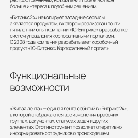
больше интереса к подобным решениям.
«Битрикс24» не копирует западные сервисы,
а является продуктом, в котором реализован почти
пятилетний опыт компании
«1С-Битрикс»
в разработке
систем управления корпоративными порталами.
C 2008 года компания разрабатывает коробочный
продукт «
1С-Битрикс
: Корпоративный портал».
Функциональные
возможности
«Живая лента» — единая лента событий в «Битрикс24»,
в которой отображаются все изменения в рабочих
группах, документах, статусах задач и других
элементах. Этот инструмент позволяет оперативно
информировать сотрудников о происходящем