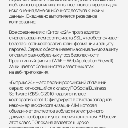
и облачного хранилища и полностью изолированы для
исключения даже ошибочного доступа к чужим
данным. Ежедневно выполняется резервное
копирование.
Все соединения с «Битрикс24» производятся
с использованием сертификата SSL, что обеспечивает
безопасность корпоративной информации и защиту
паролей. Сервис обеспечивает максимальную защиту
от самых разнообразных угроз безопасности.
Проактивный фильтр (WAF — Web Application Firewall)
защищает от большинства известных атак
на
веб-приложения
.
«Битрикс24» — это первый российский облачный
сервис, относящийся к классу ПО Social Business
Software (SBS). С 2010 года этот класс
корпоративного ПО фигурирует в отчетах западной
некоммерческой организации AIIM, которая
объединяет экспертов в области электронного
документооборота и управления контентом. В России
этот класс ПО пока не является широко
распространенным, но компании проявляют все