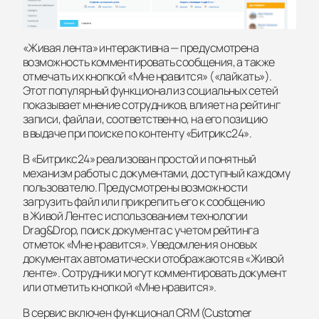
«Живая лента» интерактивна — предусмотрена
возможность комментировать сообщения, а также
отмечать их кнопкой «Мне нравится» («лайкать»).
Этот популярный функционал из социальных сетей
показывает мнение сотрудников, влияет на рейтинг
записи, файла и, соответственно, на его позицию
в выдаче при поиске по контенту «Битрикс24».
В «Битрикс24» реализован простой и понятный
механизм работы с документами, доступный каждому
пользователю. Предусмотрены возможности
загрузить файл или прикрепить его к сообщению
в Живой Ленте с использованием технологии
Drag&Drop, поиск документа с учетом рейтинга
отметок «Мне нравится». Уведомления о новых
документах автоматически отображаются в «Живой
ленте». Сотрудники могут комментировать документ
или отметить кнопкой «Мне нравится».
В сервис включен функционал CRM (Customer